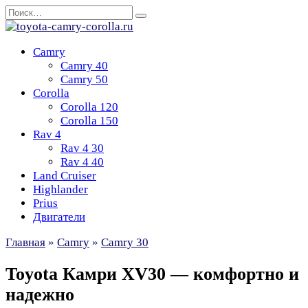
Перейти
Search
к
for:
содержанию
Camry
Camry 40
Camry 50
Corolla
Corolla 120
Corolla 150
Rav 4
Rav 4 30
Rav 4 40
Land Cruiser
Highlander
Prius
Двигатели
Главная
»
Camry
»
Camry 30
Toyota Камри XV30 — комфортно и
надежно