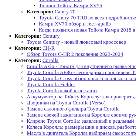
Тюнинг Тойота Камри XV55
Категория:
Camry 70
Toyota Camry 70 TRD во всех подробностя
Камри XV70 обзор и тест-драйв
Когда появится новая Тойота Камри 2018 в
Категория:
Century
Toyota Century - новый люксовый кроссовер
Категория:
CH-R
Обзор Toyota C-HR 2 поколения 2023-2024
Категория:
Corolla
Corolla Axio - Тойота для внутреннего рынка Яп
Toyota Corolla AE86 - легендарная спортивная Т
Toyota Corolla Cross обзор нового японского кр
Toyota Corolla Fielder
Toyota Corolla какой класс авто
Аккумулятор на Тойоту Короллу: как проверить,
Дворники на Toyota Corolla (Verso)
Замена салонного фильтра Toyota Corolla
Замена свечей зажигания на Королле своими ру
Клиренс Toyota Corolla: заявленный и реальный
Колеса Королла: размеры шин и дисков, разболт
Масло в двигатель Королла выбираем самостоят