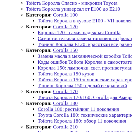
Тойота Королла Спасио - микровэн Toyota
Тойота Королла универсал от Е100 до Е210
Категория:
Corolla 100
Тойота Королла в кузове Е100 - VII поколе
Категория:
Corolla 120
Королла 120 - самая надежная Corolla
Самостоятельная замена топливного фильт
Тюнинг Королла E120: красоткой все равно
Категория:
Corolla 150
Замена масла в механической коробке Той
Коды ошибок Тойота Королла и самостояте
Королла 150: лампочки, свет, противотум
Тойота Королла 150 кузов
Тойота Королла 150 технические характери
Тюнинг Королла 150: сделай ее красивой
Категория:
Corolla 170
Тойота Королла 170/160: Corolla для Амер
Категория:
Corolla 180
Corolla 180: рестайлинг 11 поколения
Toyota Corolla 180: технические характери
Тойота Королла 180: обзор 11 поколения
Категория:
Corolla 210