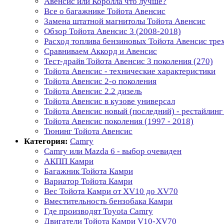
Авенсис или Королла что лучше?
Все о багажнике Тойота Авенсис
Замена штатной магнитолы Тойота Авенсис
Обзор Тойота Авенсис 3 (2008-2018)
Расход топлива бензиновых Тойота Авенсис тре
Сравниваем Аккорд и Авенсис
Тест-драйв Тойота Авенсис 3 поколения (270)
Тойота Авенсис - технические характеристики
Тойота Авенсис 2-о поколения
Тойота Авенсис 2.2 дизель
Тойота Авенсис в кузове универсал
Тойота Авенсис новый (последний) - рестайлинг
Тойота Авенсис поколения (1997 - 2018)
Тюнинг Тойота Авенсис
Категория:
Camry
Camry или Mazda 6 - выбор очевиден
АКПП Камри
Багажник Тойота Камри
Вариатор Тойота Камри
Вес Тойота Камри от XV10 до XV70
Вместительность бензобака Камри
Где производят Toyota Camry
Двигатели Тойота Камри V10-XV70