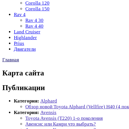
Corolla 120
Corolla 150
Rav 4
Rav 4 30
Rav 4 40
Land Cruiser
Highlander
Prius
Двигатели
Главная
Карта сайта
Публикации
Категория:
Alphard
Обзор новой Toyota Alphard (Vellfire) H40 (4 по
Категория:
Avensis
Toyota Avensis (T220) 1-о поколения
Авенсис или Камри что выбрать?