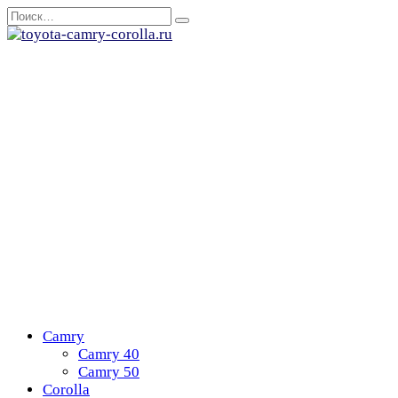
Перейти
Search
к
for:
содержанию
Camry
Camry 40
Camry 50
Corolla