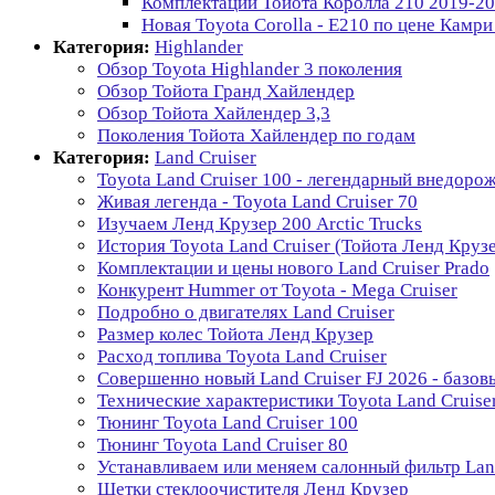
Комплектации Тойота Королла 210 2019-2
Новая Toyota Corolla - E210 по цене Камри
Категория:
Highlander
Обзор Toyota Highlander 3 поколения
Обзор Тойота Гранд Хайлендер
Обзор Тойота Хайлендер 3,3
Поколения Тойота Хайлендер по годам
Категория:
Land Cruiser
Toyota Land Cruiser 100 - легендарный внедоро
Живая легенда - Toyota Land Cruiser 70
Изучаем Ленд Крузер 200 Arctic Trucks
История Toyota Land Cruiser (Тойота Ленд Круз
Комплектации и цены нового Land Cruiser Prado
Конкурент Hummer от Toyota - Mega Cruiser
Подробно о двигателях Land Cruiser
Размер колес Тойота Ленд Крузер
Расход топлива Toyota Land Cruiser
Совершенно новый Land Cruiser FJ 2026 - базо
Технические характеристики Toyota Land Cruise
Тюнинг Toyota Land Cruiser 100
Тюнинг Toyota Land Cruiser 80
Устанавливаем или меняем салонный фильтр Land
Щетки стеклоочистителя Ленд Крузер