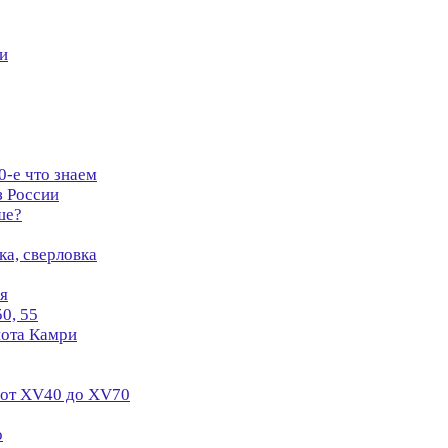
и
0-е что знаем
з России
ше?
ка, сверловка
я
0, 55
йота Камри
 от XV40 до XV70
о