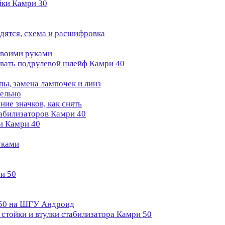
йки Камри 30
одятся, схема и расшифровка
своими руками
овать подрулевой шлейф Камри 40
пы, замена лампочек и линз
ельно
ие значков, как снять
табилизаторов Камри 40
и Камри 40
уками
и 50
 50 на ШГУ Андроид
стойки и втулки стабилизатора Камри 50