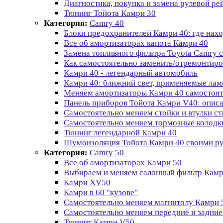
Диагностика, покупка и замена рулевой ре
Тюнинг Тойота Камри 30
Категория:
Camry 40
Блоки предохранителей Камри 40: где нах
Все об амортизаторах капота Камри 40
Замена топливного фильтра Toyota Camry 
Как самостоятельно заменить/отремонтир
Камри 40 - легендарный автомобиль
Камри 40: ближний свет, применяемые лам
Меняем амортизаторы Камри 40 самостоят
Панель приборов Тойота Камри V40: описан
Самостоятельно меняем стойки и втулки с
Самостоятельно меняем тормозные колодк
Тюнинг легендарной Камри 40
Шумоизоляция Тойота Камри 40 своими р
Категория:
Camry 50
Все об амортизаторах Камри 50
Выбираем и меняем салонный фильтр Камр
Камри XV50
Камри в 60 "кузове"
Самостоятельно меняем магнитолу Камри
Самостоятельно меняем передние и задние 
Тюнинг Камри V50