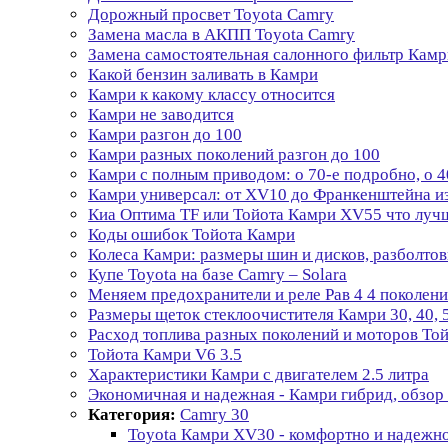
Дорожный просвет Toyota Camry
Замена масла в АКПП Toyota Camry
Замена самостоятельная салонного фильтр Камр
Какой бензин заливать в Камри
Камри к какому классу относится
Камри не заводится
Камри разгон до 100
Камри разных поколений разгон до 100
Камри с полным приводом: о 70-е подробно, о 4
Камри универсал: от XV10 до Франкенштейна и
Киа Оптима TF или Тойота Камри XV55 что луч
Коды ошибок Тойота Камри
Колеса Камри: размеры шин и дисков, разболтов
Купе Toyota на базе Camry – Solara
Меняем предохранители и реле Рав 4 4 поколени
Размеры щеток стеклоочистителя Камри 30, 40, 5
Расход топлива разных поколений и моторов То
Тойота Камри V6 3.5
Характеристики Камри с двигателем 2.5 литра
Экономичная и надежная - Камри гибрид, обзор
Категория:
Camry 30
Toyota Камри XV30 - комфортно и надежн