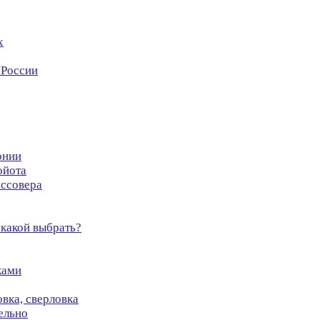
х
 России
онии
ойота
оссовера
 какой выбрать?
ками
овка, сверловка
ельно