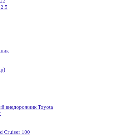
022
 2.5
жник
ер)
вый внедорожник Toyota
r
 Cruiser 100