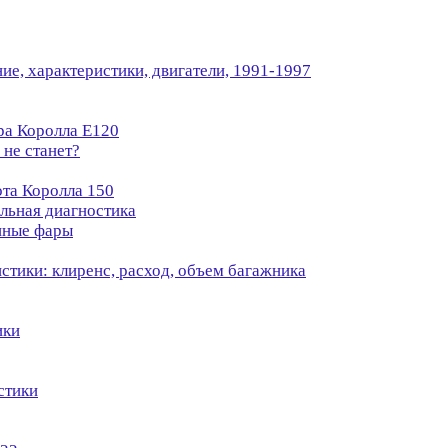
ние, характеристики, двигатели, 1991-1997
ра Королла Е120
 не станет?
ота Королла 150
льная диагностика
анные фары
стики: клиренс, расход, объем багажника
ики
стики