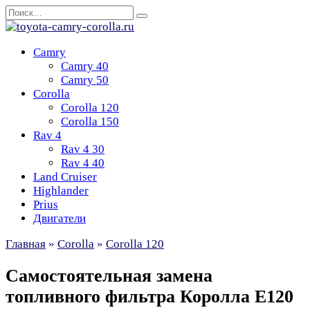
Перейти
Search
к
for:
содержанию
Camry
Camry 40
Camry 50
Corolla
Corolla 120
Corolla 150
Rav 4
Rav 4 30
Rav 4 40
Land Cruiser
Highlander
Prius
Двигатели
Главная
»
Corolla
»
Corolla 120
Самостоятельная замена
топливного фильтра Королла Е120