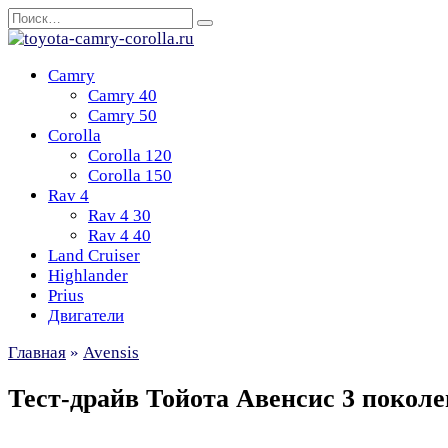
Перейти
Search
к
for:
содержанию
Camry
Camry 40
Camry 50
Corolla
Corolla 120
Corolla 150
Rav 4
Rav 4 30
Rav 4 40
Land Cruiser
Highlander
Prius
Двигатели
Главная
»
Avensis
Тест-драйв Тойота Авенсис 3 поколе