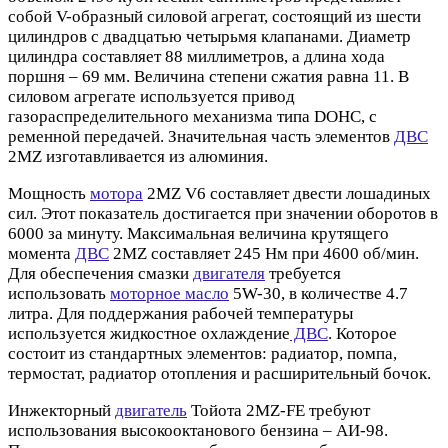
собой V-образный силовой агрегат, состоящий из шести
цилиндров с двадцатью четырьмя клапанами. Диаметр
цилиндра составляет 88 миллиметров, а длина хода
поршня – 69 мм. Величина степени сжатия равна 11. В
силовом агрегате используется привод
газораспределительного механизма типа DOHC, c
ременной передачей. Значительная часть элементов
ДВС
2MZ изготавливается из алюминия.
Мощность
мотора
2MZ V6 составляет двести лошадиных
сил. Этот показатель достигается при значении оборотов в
6000 за минуту. Максимальная величина крутящего
момента
ДВС
2MZ составляет 245 Нм при 4600 об/мин.
Для обеспечения смазки
двигателя
требуется
использовать
моторное масло
5W-30, в количестве 4.7
литра. Для поддержания рабочей температуры
используется жидкостное охлаждение
ДВС
. Которое
состоит из стандартных элементов: радиатор, помпа,
термостат, радиатор отопления и расширительный бочок.
Инжекторный
двигатель
Тойота 2MZ-FE требуют
использования высокооктанового бензина – АИ-98.