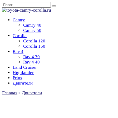
Перейти
Search
к
for:
содержанию
Camry
Camry 40
Camry 50
Corolla
Corolla 120
Corolla 150
Rav 4
Rav 4 30
Rav 4 40
Land Cruiser
Highlander
Prius
Двигатели
Главная
»
Двигатели