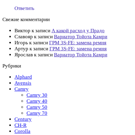
Ответить
Свежие комментарии
Виктор
к записи
А какой расход у Прадо
Славояр
к записи
Вариатор Тойота Камри
Игорь
к записи
ГРМ 3S-FE: замена ремня
Артур
к записи
ГРМ 3S-FE: замена ремня
Ярослав
к записи
Вариатор Тойота Камри
Рубрики
Alphard
Avensis
Camry
Camry 30
Camry 40
Camry 50
Camry 70
Century
CH-R
Corolla