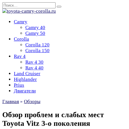
Перейти
Search
к
for:
содержанию
Camry
Camry 40
Camry 50
Corolla
Corolla 120
Corolla 150
Rav 4
Rav 4 30
Rav 4 40
Land Cruiser
Highlander
Prius
Двигатели
Главная
»
Обзоры
Обзор проблем и слабых мест
Toyota Vitz 3-о поколения