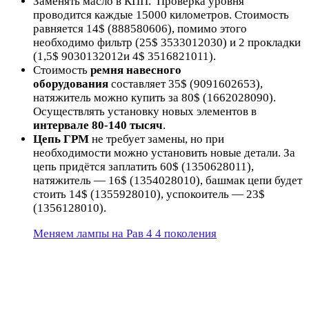
Заменять масло в КПП. Проверка уровня
проводится каждые 15000 километров. Стоимость
равняется 14$ (888580606), помимо этого
необходимо фильтр (25$ 3533012030) и 2 прокладки
(1,5$ 9030132012и 4$ 3516821011).
Стоимость
ремня навесного
оборудования
составляет 35$ (9091602653),
натяжитель можно купить за 80$ (1662028090).
Осуществлять установку новых элементов в
интервале 80-140 тысяч
.
Цепь ГРМ
не требует замены, но при
необходимости можно установить новые детали. За
цепь придётся заплатить 60$ (1350628011),
натяжитель — 16$ (1354028010), башмак цепи будет
стоить 14$ (1355928010), успокоитель — 23$
(1356128010).
Меняем лампы на Рав 4 4 поколения