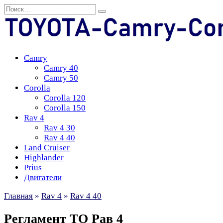
Перейти
Search
к
for:
содержанию
Camry
Camry 40
Camry 50
Corolla
Corolla 120
Corolla 150
Rav 4
Rav 4 30
Rav 4 40
Land Cruiser
Highlander
Prius
Двигатели
Главная
»
Rav 4
»
Rav 4 40
Регламент ТО Рав 4