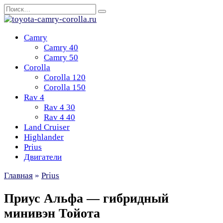
Перейти
Search
к
for:
содержанию
Camry
Camry 40
Camry 50
Corolla
Corolla 120
Corolla 150
Rav 4
Rav 4 30
Rav 4 40
Land Cruiser
Highlander
Prius
Двигатели
Главная
»
Prius
Приус Альфа — гибридный
минивэн Тойота